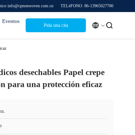
rónico info@cpnonwoven.com.cn
TELéFONO: 86-13965027700
Eventos


Pida una cita
icaz
dicos desechables Papel crepe
ión para una protección eficaz
na.
P