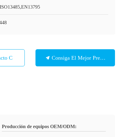
ISO13485,EN13795
448
acto Con
Consiga El Mejor Precio
Producción de equipos OEM/ODM: