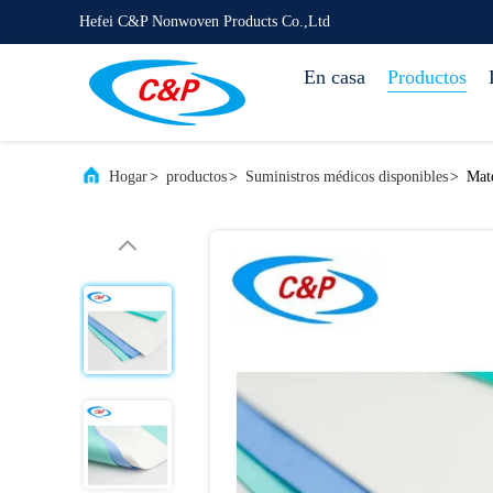
Hefei C&P Nonwoven Products Co.,Ltd
En casa
Productos
Hogar
>
productos
>
Suministros médicos disponibles
>
Mate