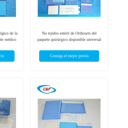
ógico de la
No tejidos estéril de Orthoarts del
ble médico
paquete quirúrgico disponible universal
de la cadera cubren al OEM
cio
Consiga el mejor precio