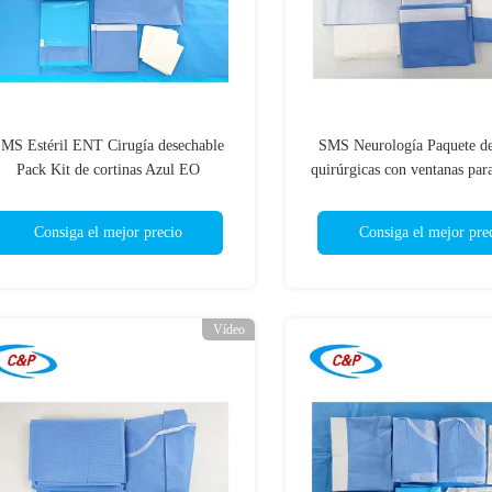
MS Estéril ENT Cirugía desechable
SMS Neurología Paquete de
Pack Kit de cortinas Azul EO
quirúrgicas con ventanas par
Esterilización
Consiga el mejor precio
Consiga el mejor pre
Vídeo