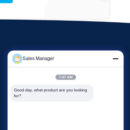
Sales Manager
7:47 AM
Eventos
Pida una cita
Good day, what product are you looking 
Casos
for?
Teléfono: 86-13965027700
Noticias
Fax: 86-551-67709567


