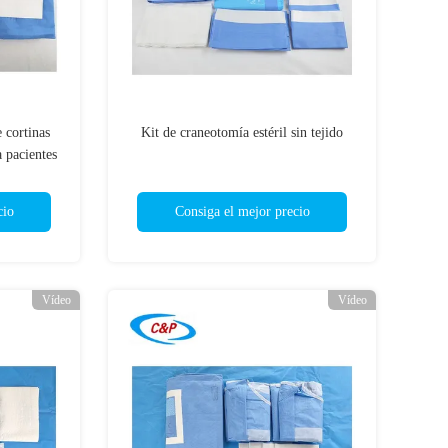
 cortinas
Kit de craneotomía estéril sin tejido
a pacientes
cio
Consiga el mejor precio
Vídeo
Vídeo