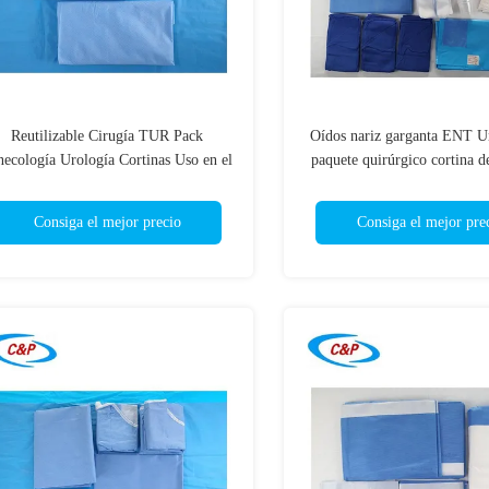
Reutilizable Cirugía TUR Pack
Oídos nariz garganta ENT U
necología Urología Cortinas Uso en el
paquete quirúrgico cortina d
hospital Clínica
OEM ODM
Consiga el mejor precio
Consiga el mejor pre