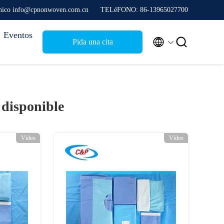
rónico info@cpnonwoven.com.cn
TELéFONO: 86-13965027700
Eventos


Pida una cita
 disponible
Vídeo
Vídeo