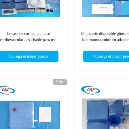
Envase de cortina para uso
El paquete disponible ginecol
cardiovascular desechable para uso
laparotomía cubre en adapta
médico
Consiga el mejor precio
Consiga el mejor pre
Vídeo