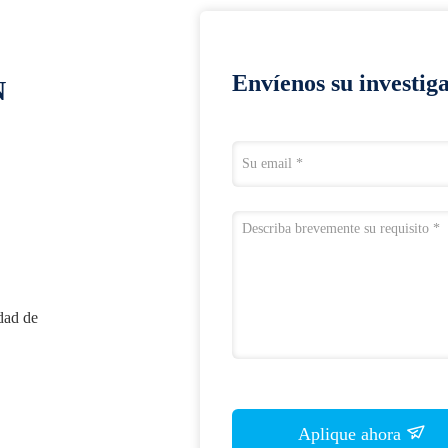
Envíenos su investig
N
dad de
Aplique ahora