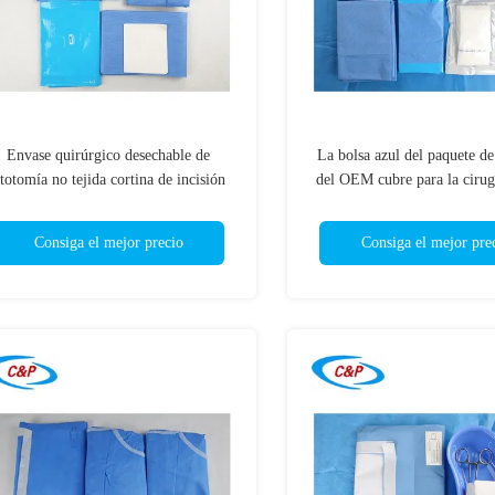
Envase quirúrgico desechable de
La bolsa azul del paquete de
itotomía no tejida cortina de incisión
del OEM cubre para la cirug
con embalaje individual
Consiga el mejor precio
Consiga el mejor pre