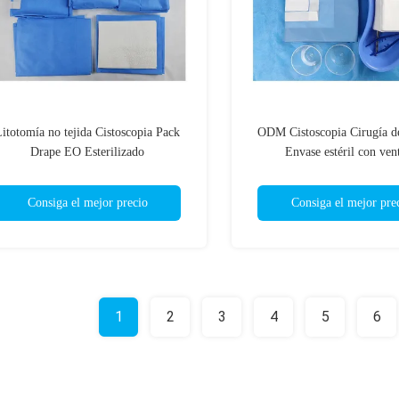
itotomía no tejida Cistoscopia Pack
ODM Cistoscopia Cirugía d
Drape EO Esterilizado
Envase estéril con ven
Consiga el mejor precio
Consiga el mejor pre
1
2
3
4
5
6