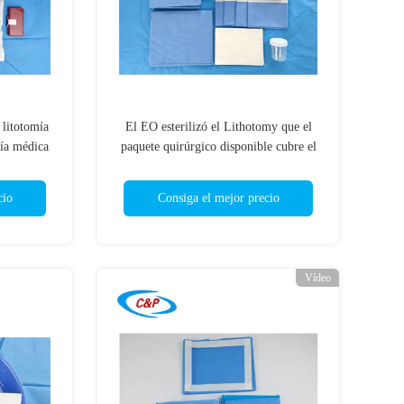
 litotomía
El EO esterilizó el Lithotomy que el
ía médica
paquete quirúrgico disponible cubre el
ODM no tejido determinado de la tela
cio
Consiga el mejor precio
Vídeo