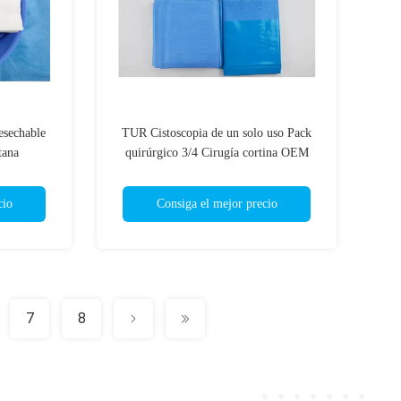
esechable
TUR Cistoscopia de un solo uso Pack
tana
quirúrgico 3/4 Cirugía cortina OEM
cio
Consiga el mejor precio
7
8