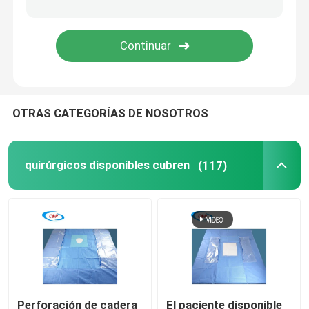
Kit de parto para bebés
Cortina quirúrgica oftalmológica
OTRAS CATEGORÍAS DE NOSOTROS
El Arthroscopy de la rodilla cubre
Cortinas para cirugía dental
quirúrgicos disponibles cubren
(117)
Las cubiertas de los equipos médicos estériles
Equipo de protección médica
Suministros médicos disponibles
Perforación de cadera
El paciente disponible