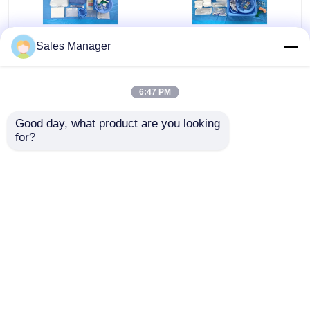
CE ISO13485 Paquete
La angiografía paciente
Sales Manager
de cortinas de
cubre el paquete para
angiografía femoral
todas las necesidades
desechables Paquete
quirúrgicas EN13795
6:47 PM
individual
certificado
Mejor precio
Mejor precio
Good day, what product are you looking 
for?
Contacto
Contacto
Vea más
Inicio
Mapa del Sitio
Contactar Ahora
Desktop Site
Mapa del Sitio
Políticas de privacidad