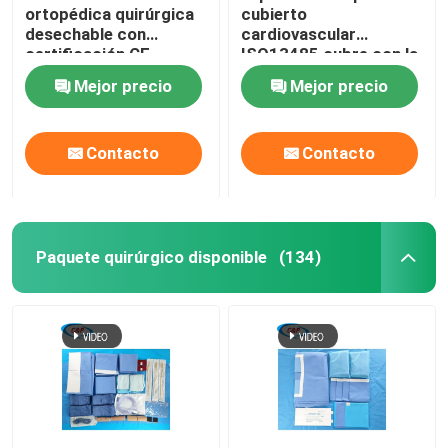
ortopédica quirúrgica
cubierto
desechable con
cardiovascular
certificación CE
ISO13485 cubre con la
ISO13485
bolsa
Mejor precio
Mejor precio
Contacto
Contacto
Paquete quirúrgico disponible
(134)