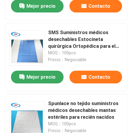
Mejor precio
Contacto
SMS Suministros médicos
desechables Estocineta
quirúrgica Ortopédica para el
hospital
MOQ：100pcs
Precio：Negociable
Mejor precio
Contacto
En casa
Spunlace no tejido suministros
médicos desechables mantas
Productos
estériles para recién nacidos
MOQ：100pcs
Los vídeos
Precio：Negociable