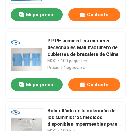
Mejor precio
Contacto
Espectáculo VR
Sobre nosotros
PP PE suministros médicos
desechables Manufacturero de
Recorrido por la fábrica
cubiertas de brazalete de China
MOQ：100 paquetes
Precio：Negociable
Control de calidad
Mejor precio
Contacto
Contacta con nosotros
Noticias
Bolsa flúida de la colección de
los suministros médicos
disponibles impermeables para
Casos de trabajo
el ODM de la clínica
MOQ：100pcs