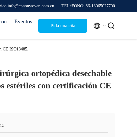
rónico info@cpnonwoven.com.cn
TELéFONO: 86-13965027700
con
Eventos


Pida una cita
ción CE ISO13485.
irúrgica ortopédica desechable
s estériles con certificación CE
na