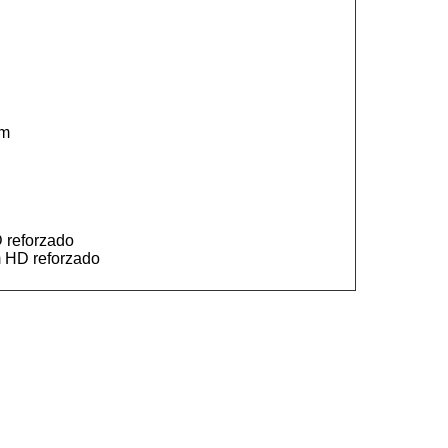
cm
 reforzado
m HD reforzado