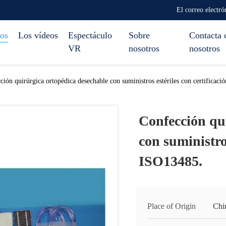
El correo elect
os
Los vídeos
Espectáculo
Sobre
Contacta 
VR
nosotros
nosotros
ción quirúrgica ortopédica desechable con suministros estériles con certifica
Confección qu
con suministro
ISO13485.
Place of Origin
Chi