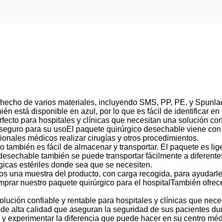
 hecho de varios materiales, incluyendo SMS, PP, PE, y Spunlac
n está disponible en azul, por lo que es fácil de identificar en
fecto para hospitales y clínicas que necesitan una solución co
seguro para su usoEl paquete quirúrgico desechable viene con 
esionales médicos realizar cirugías y otros procedimientos.
o también es fácil de almacenar y transportar. El paquete es lig
desechable también se puede transportar fácilmente a diferent
gicas estériles donde sea que se necesiten.
s una muestra del producto, con carga recogida, para ayudarle 
prar nuestro paquete quirúrgico para el hospitalTambién ofrec
lución confiable y rentable para hospitales y clínicas que nece
de alta calidad que aseguran la seguridad de sus pacientes dur
 y experimentar la diferencia que puede hacer en su centro méd