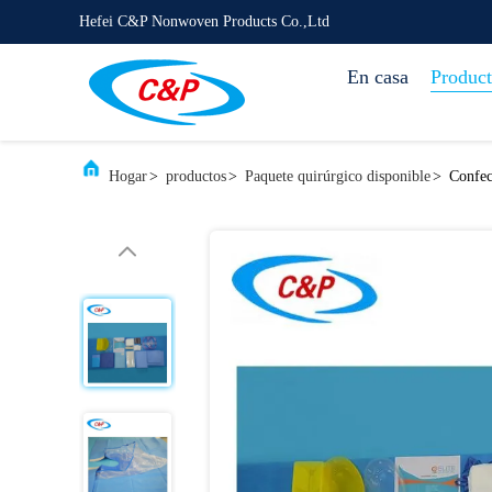
Hefei C&P Nonwoven Products Co.,Ltd
En casa
Product
Hogar
>
productos
>
Paquete quirúrgico disponible
>
Confec