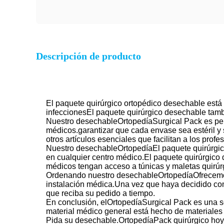
Descripción de producto
El paquete quirúrgico ortopédico desechable está
infeccionesEl paquete quirúrgico desechable tambié
Nuestro desechable
Ortopedía
Surgical Pack es per
médicos.garantizar que cada envase sea estéril y 
otros artículos esenciales que facilitan a los prof
Nuestro desechable
Ortopedía
El paquete quirúrgic
en cualquier centro médico.El paquete quirúrgico 
médicos tengan acceso a túnicas y maletas quirúr
Ordenando nuestro desechable
Ortopedía
Ofrecemo
instalación médica.Una vez que haya decidido com
que reciba su pedido a tiempo.
En conclusión, el
Ortopedía
Surgical Pack es una so
material médico general está hecho de materiales 
Pida su desechable.
Ortopedía
Pack quirúrgico hoy