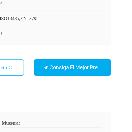
P
ISO13485,EN13795
01
Consiga El Mejor Precio
acto Con
Muestra: