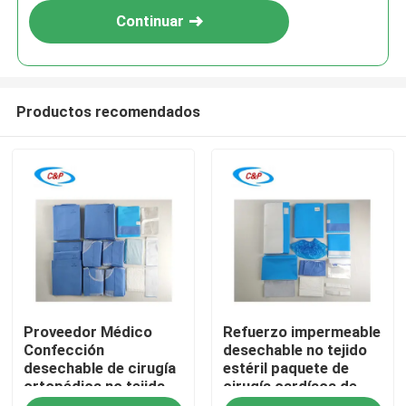
Continuar
Productos recomendados
En casa
Proveedor Médico
Refuerzo impermeable
Productos
Confección
desechable no tejido
desechable de cirugía
estéril paquete de
ortopédica no tejida
cirugía cardíaca de
Los vídeos
para facilitar
cirugía cardíaca kit de