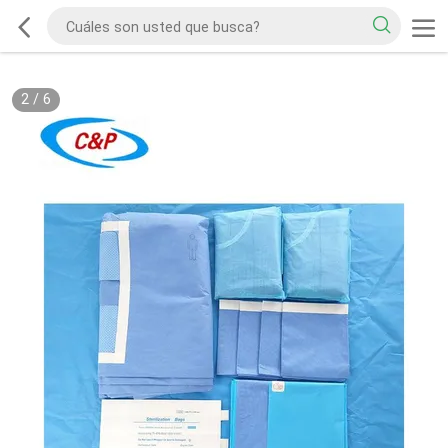
2
/
6