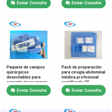
Enviar Consulta
Enviar Consulta
procedimientos
cortina
seguros y ortopédicos
Espectáculo VR
Sobre nosotros
Recorrido por la fábrica
Control de calidad
Paquete de campos
Pack de preparación
quirúrgicos
para cirugía abdominal
desechables para
médica profesional
Contacta con nosotros
corazón al por mayor,
certificado CE
tamaño personalizado,
Fabricante para
Enviar Consulta
Enviar Consulta
cardiovascular
operaciones
Noticias
Casos de trabajo