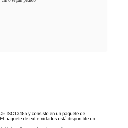
cm o según pedido
r CE ISO13485 y consiste en un paquete de
.El paquete de extremidades está disponible en