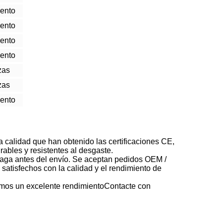
iento
iento
iento
iento
zas
zas
iento
 calidad que han obtenido las certificaciones CE,
bles y resistentes al desgaste.
paga antes del envío. Se aceptan pedidos OEM /
satisfechos con la calidad y el rendimiento de
amos un excelente rendimientoContacte con