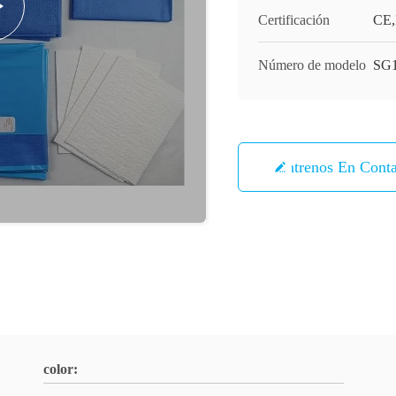
Certificación
CE,
Número de modelo
SG1
Éntrenos En Cont
color: