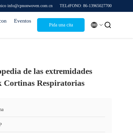
rónico info@cpnonwoven.com.cn
TELéFONO: 86-13965027700
con
Eventos


Pida una cita
opedia de las extremidades
k Cortinas Respiratorias
na
P