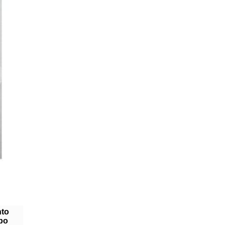
to
po