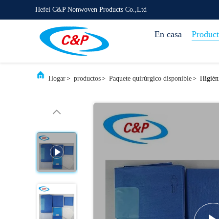
Hefei C&P Nonwoven Products Co.,Ltd
En casa
Product
Hogar
>
productos
>
Paquete quirúrgico disponible
>
Higién