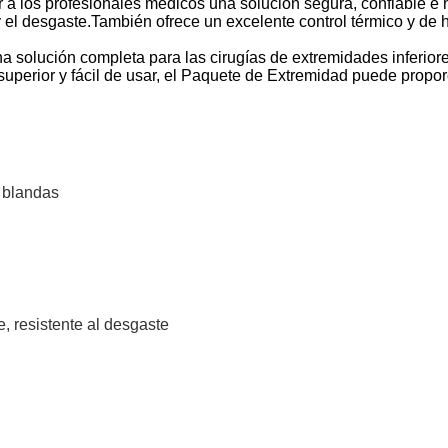
 a los profesionales médicos una solución segura, confiable e 
n y el desgaste.También ofrece un excelente control térmico y d
a solución completa para las cirugías de extremidades inferiores
uperior y fácil de usar, el Paquete de Extremidad puede propor
 blandas
e, resistente al desgaste