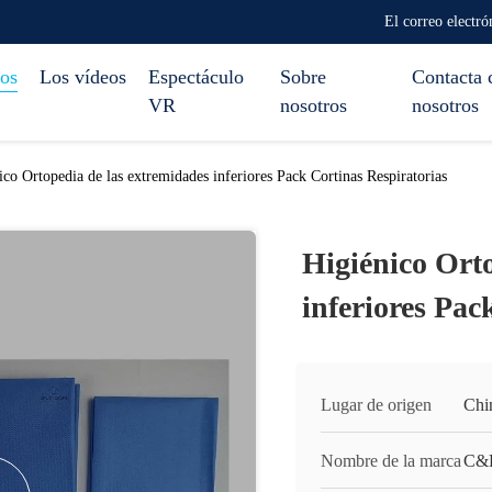
El correo elect
os
Los vídeos
Espectáculo
Sobre
Contacta 
VR
nosotros
nosotros
ico Ortopedia de las extremidades inferiores Pack Cortinas Respiratorias
Higiénico Ort
inferiores Pac
Lugar de origen
Chi
Nombre de la marca
C&