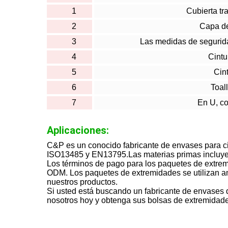
1
Cubierta t
2
Capa d
3
Las medidas de segurida
4
Cint
5
Cin
6
Toal
7
En U, co
Aplicaciones:
C&P es un conocido fabricante de envases para ci
ISO13485 y EN13795.Las materias primas incluyen
Los términos de pago para los paquetes de extre
ODM. Los paquetes de extremidades se utilizan amp
nuestros productos.
Si usted está buscando un fabricante de envases
nosotros hoy y obtenga sus bolsas de extremidad