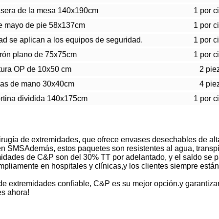
rasera de la mesa 140x190cm
1 por c
e mayo de pie 58x137cm
1 por c
d se aplican a los equipos de seguridad.
1 por c
urón plano de 75x75cm
1 por c
tura OP de 10x50 cm
2 pie
las de mano 30x40cm
4 pie
rtina dividida 140x175cm
1 por c
rugía de extremidades, que ofrece envases desechables de alta
 SMSAdemás, estos paquetes son resistentes al agua, transpira
midades de C&P son del 30% TT por adelantado, y el saldo se 
liamente en hospitales y clínicas,y los clientes siempre están 
 de extremidades confiable, C&P es su mejor opción.y garantiz
es ahora!