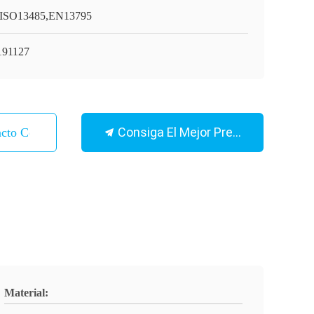
ISO13485,EN13795
91127
Consiga El Mejor Precio
acto Con
Material: