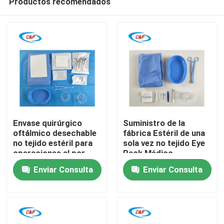
Productos recomendados
Envase quirúrgico
Suministro de la
oftálmico desechable
fábrica Estéril de una
no tejido estéril para
sola vez no tejido Eye
operaciones al por
Pack Médico
En casa
mayor de ojos
Oftálmico Cirugía
Enviar Consulta
Enviar Consulta
cortina
Productos
Los vídeos