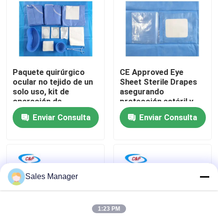
Espectáculo VR
Sobre nosotros
Paquete quirúrgico
CE Approved Eye
ocular no tejido de un
Sheet Sterile Drapes
Recorrido por la fábrica
solo uso, kit de
asegurando
operación de
protección estéril y
oftalmología estéril
operación conveniente
Enviar Consulta
Enviar Consulta
Control de calidad
para hospital
oftálmico
Contacta con nosotros
Sales Manager
Noticias
1:23 PM
Casos de trabajo