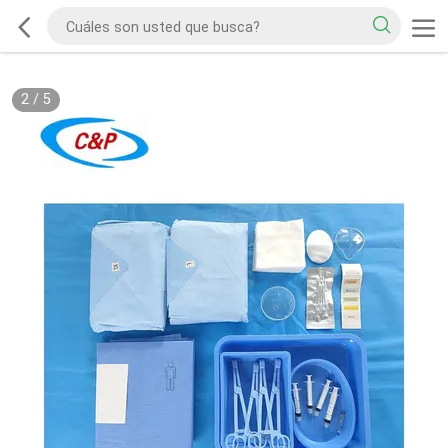
2
/
5