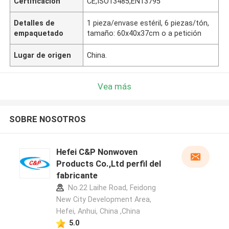
Certificación
CE,ISO13485,EN13795
Detalles de
1 pieza/envase estéril, 6 piezas/tón,
empaquetado
tamaño: 60x40x37cm o a petición
Lugar de origen
China.
Vea más
SOBRE NOSOTROS
Hefei C&P Nonwoven
Products Co.,Ltd perfil del
fabricante
No.22 Laihe Road, Feidong
New City Development Area,
Hefei, Anhui, China ,China
5.0