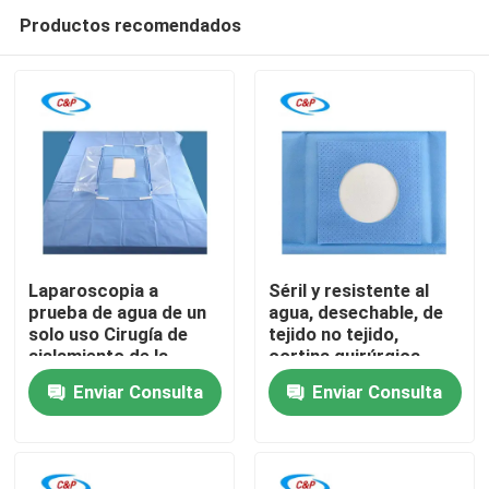
Productos recomendados
Laparoscopia a
Séril y resistente al
prueba de agua de un
agua, desechable, de
solo uso Cirugía de
tejido no tejido,
En casa
aislamiento de la
cortina quirúrgica
operación Cortina
para hospitales,
Enviar Consulta
Enviar Consulta
para el quirófano del
cortina quirúrgica
Productos
hospital
Los vídeos