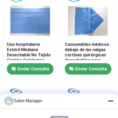
Espectáculo VR
Sobre nosotros
Uso hospitalario
Consumibles médicos
Recorrido por la fábrica
Estéril Mediano
debajo de las nalgas
Desechable No Tejido
cortinas quirúrgicas
Cortina Quirúrgica
desechables para
Control de calidad
Anti-líquido Cubierta
obstetricia y
Enviar Consulta
Enviar Consulta
Quirúrgica Cubierta
ginecología
Contacta con nosotros
Noticias
Sales Manager
Casos de trabajo