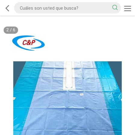
2
/
6