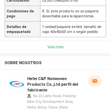
Certificación
CE,ISO13485,EN13795
Condiciones de
R: Sí, este producto es un paquete
pago
desechable para la laparotomía.
Detalles de
1 unidad/paquete estéril, tamaño de
empaquetado
caja: 60x40x50 cm o según pedido
Vea más
SOBRE NOSOTROS
Hefei C&P Nonwoven
Products Co.,Ltd perfil del
fabricante
No.22 Laihe Road, Feidong
New City Development Area,
Hefei, Anhui, China ,China