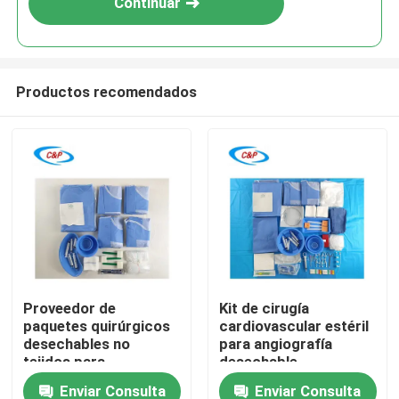
Continuar
Productos recomendados
En casa
Proveedor de
Kit de cirugía
paquetes quirúrgicos
cardiovascular estéril
Productos
desechables no
para angiografía
tejidos para
desechable
angiografía en
Enviar Consulta
Enviar Consulta
Los vídeos
quirófano estándar