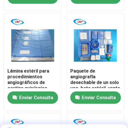
Espectáculo VR
Sobre nosotros
Recorrido por la fábrica
Control de calidad
Lámina estéril para
Paquete de
procedimientos
angiografía
angiográficos de
desechable de un solo
cortina quirúrgica
uso, bata estéril, venta
Contacta con nosotros
desechable.
al por mayor de
Enviar Consulta
Enviar Consulta
fábrica para
hospitales
Noticias
Casos de trabajo