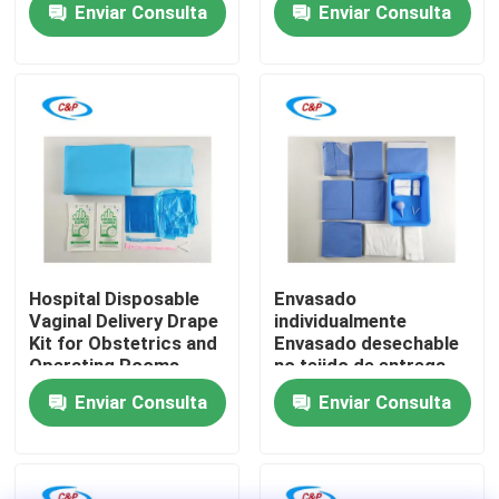
Enviar Consulta
Enviar Consulta
natural
Obstétrica
Espectáculo VR
Sobre nosotros
Recorrido por la fábrica
Control de calidad
Hospital Disposable
Envasado
Vaginal Delivery Drape
individualmente
Kit for Obstetrics and
Envasado desechable
Contacta con nosotros
Operating Rooms
no tejido de entrega
obstétrica de cortinas
Enviar Consulta
Enviar Consulta
para barrera estéril
Noticias
Casos de trabajo