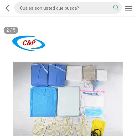
2
/
5