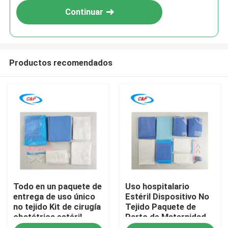
Continuar
Productos recomendados
En casa
Todo en un paquete de
Uso hospitalario
Productos
entrega de uso único
Estéril Dispositivo No
no tejido Kit de cirugía
Tejido Paquete de
obstétrica estéril
Parto de Maternidad
Los vídeos
desechable para parto
Kit de Operación